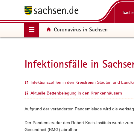
P
H
F
Portalüberg
o
a
o
Navigation
Sachs
r
u
o
t
p
t
Portalnavigation
Portal:
Coronavirus in Sachsen
(in
Coronavirus in Sachsen
a
t
e
eigenes
l
i
r
Web-
Zahlen, Daten, Fakten
ü
n
-
Portal
b
h
B
Infektionsfälle in Sachsen
wechseln)
e
a
e
Infektionsfälle in Sachse
Hauptinhalt
r
l
r
Stand der Coronaschutzimpfungen
g
t
e
r
i
Infektionszahlen in den Kreisfreien Städten und Landk
e
c
i
h
Aktuelle Bettenbelegung in den Krankenhäusern
f
e
Aufgrund der veränderten Pandemielage wird die werktäglich
n
d
Der Pandemieradar des Robert Koch-Instituts wurde zum 0
e
Gesundheit (BMG) abrufbar:
N