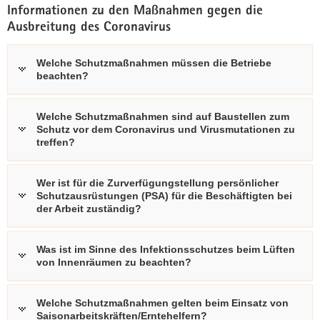
Informationen zu den Maßnahmen gegen die
a
Ausbreitung des Coronavirus
v
i
Welche Schutzmaßnahmen müssen die Betriebe
g
beachten?
a
t
i
Welche Schutzmaßnahmen sind auf Baustellen zum
Schutz vor dem Coronavirus und Virusmutationen zu
o
treffen?
n
Wer ist für die Zurverfügungstellung persönlicher
Schutzausrüstungen (PSA) für die Beschäftigten bei
der Arbeit zuständig?
Was ist im Sinne des Infektionsschutzes beim Lüften
von Innenräumen zu beachten?
Welche Schutzmaßnahmen gelten beim Einsatz von
Saisonarbeitskräften/Erntehelfern?