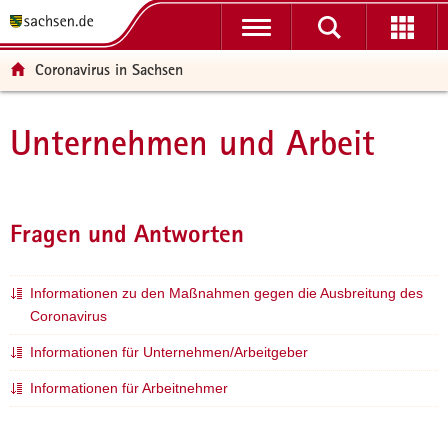
P
H
F
o
a
o
r
u
o
Coronavirus in Sachsen
t
p
t
a
t
e
l
i
r
Unternehmen und Arbeit
Hauptinhalt
ü
n
-
b
h
B
e
a
e
r
l
r
Fragen und Antworten
g
t
e
r
i
e
c
Informationen zu den Maßnahmen gegen die Ausbreitung des
i
h
Coronavirus
f
Informationen für Unternehmen/Arbeitgeber
e
n
Informationen für Arbeitnehmer
d
e
N