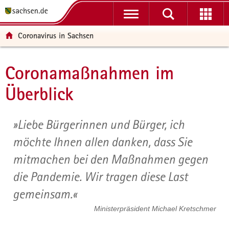
P
H
F
o
a
o
r
u
o
Coronavirus in Sachsen
t
p
t
a
t
e
l
i
r
Coronamaßnahmen im
Hauptinhalt
ü
n
-
Überblick
b
h
B
e
a
e
r
l
r
Liebe Bürgerinnen und Bürger, ich
g
t
e
r
i
möchte Ihnen allen danken, dass Sie
e
c
mitmachen bei den Maßnahmen gegen
i
h
f
die Pandemie. Wir tragen diese Last
e
gemeinsam.
n
d
Ministerpräsident Michael Kretschmer
e
N