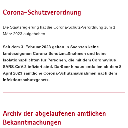
a
Corona-Schutzverordnung
v
i
g
Die Staatsregierung hat die Corona-Schutz-Verordnung zum 1.
a
März 2023 aufgehoben.
t
i
Seit dem 3. Februar 2023 gelten in Sachsen keine
o
landeseigenen Corona-Schutzmaßnahmen und keine
n
Isolationspflichten für Personen, die mit dem Coronavirus
SARS-CoV-2 infiziert sind. Darüber hinaus entfallen ab dem 8.
April 2023 sämtliche Corona-Schutzmaßnahmen nach dem
Infektionsschutzgesetz.
Archiv der abgelaufenen amtlichen
Bekanntmachungen