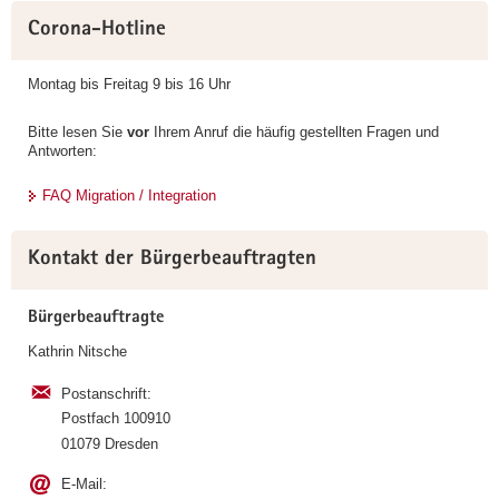
Weitere
a
Corona-Hotline
Information
v
i
Montag bis Freitag 9 bis 16 Uhr
g
a
Bitte lesen Sie
vor
Ihrem Anruf die häufig gestellten Fragen und
Antworten:
t
i
FAQ Migration / Integration
o
n
Kontakt der Bürgerbeauftragten
Bürgerbeauftragte
Kathrin Nitsche
Postanschrift:
Postfach 100910
01079 Dresden
E-Mail: