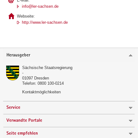
E-Mail:
info@ler-sachsen.de
Webseite:
http://www.ler-sachsen.de
Footer-
Herausgeber
Bereich
Sächsische Staatsregierung
-
01097
Dresden
Telefon:
0800 100-0214
Kontaktmöglichkeiten
Service
Verwandte Portale
Seite empfehlen