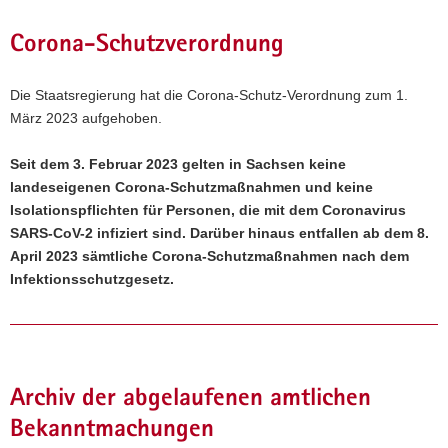
a
Corona-Schutzverordnung
v
i
g
Die Staatsregierung hat die Corona-Schutz-Verordnung zum 1.
a
März 2023 aufgehoben.
t
i
Seit dem 3. Februar 2023 gelten in Sachsen keine
o
landeseigenen Corona-Schutzmaßnahmen und keine
n
Isolationspflichten für Personen, die mit dem Coronavirus
SARS-CoV-2 infiziert sind. Darüber hinaus entfallen ab dem 8.
April 2023 sämtliche Corona-Schutzmaßnahmen nach dem
Infektionsschutzgesetz.
Archiv der abgelaufenen amtlichen
Bekanntmachungen