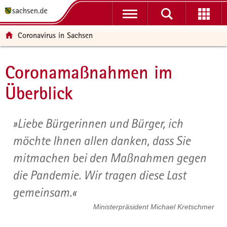
P
H
F
o
a
o
r
u
o
Coronavirus in Sachsen
t
p
t
a
t
e
l
i
r
Coronamaßnahmen im
Hauptinhalt
ü
n
-
Überblick
b
h
B
e
a
e
r
l
r
Liebe Bürgerinnen und Bürger, ich
g
t
e
r
i
möchte Ihnen allen danken, dass Sie
e
c
mitmachen bei den Maßnahmen gegen
i
h
f
die Pandemie. Wir tragen diese Last
e
gemeinsam.
n
d
Ministerpräsident Michael Kretschmer
e
N